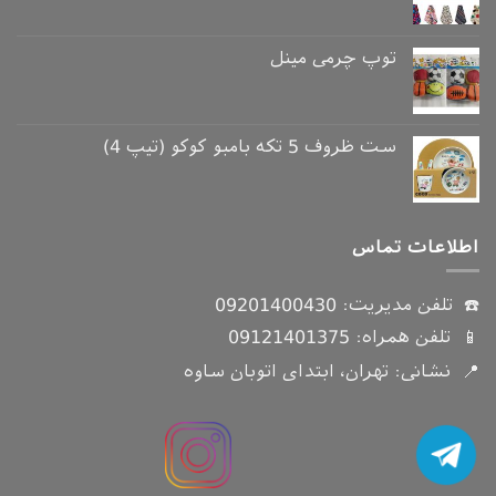
توپ چرمی مینل
ست ظروف 5 تکه بامبو کوکو (تیپ 4)
اطلاعات تماس
☎️ تلفن مدیریت:
09201400430
📱 تلفن همراه:
09121401375
📍 نشانی: تهران، ابتدای اتوبان ساوه