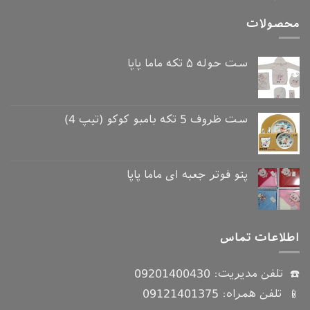
محصولات
ست حوله ۵ تکه ماما پاپا
ست ظروف 5 تکه بامبو کوکو (تیپ 4)
پتو فوتر جعبه ای ماما پاپا
اطلاعات تماس
☎️ تلفن مدیریت:
09201400430
📱 تلفن همراه:
09121401375