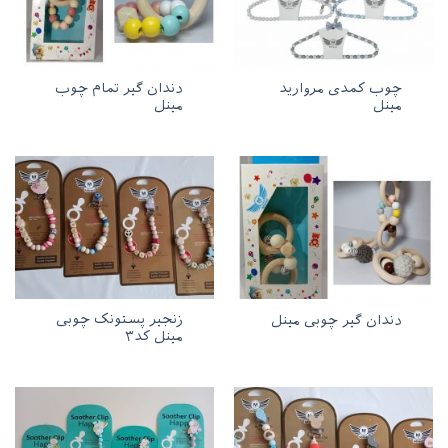
چوب کمدی مروارید
دندان گیر تمام چوب
مینل
مینل
زنجیر پستونک چوبی
دندان گیر چوبی مینل
مینل کد۳