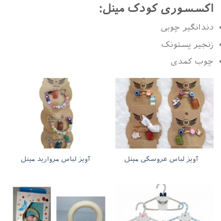
اکسسوری کودک مینل:
دندانگیر چوبی
زنجیر پستونک
چوب کمدی
آویز لباس عروسکی مینل
آویز لباس مروارید مینل