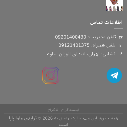
اطلاعات تماس
☎️ تلفن مدیریت:
09201400430
📱 تلفن همراه:
09121401375
📍 نشانی: تهران، ابتدای اتوبان ساوه
اینستاگرام
تلگرام
همه حقوق این وب سایت متعلق به 2026 ©
تولیدی ماما پاپا
است