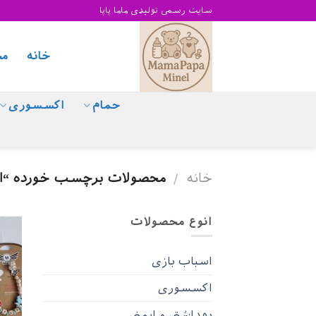
Skip
سایت رسمی تولیدی ماما پاپا
to
content
خانه
مح
حمام
اکسسوری
خانه
محصولات برچسب خورده “اک
/
انوع محصولات
اسباب بازی
اکسسوری
بهداشتی و ایمنی