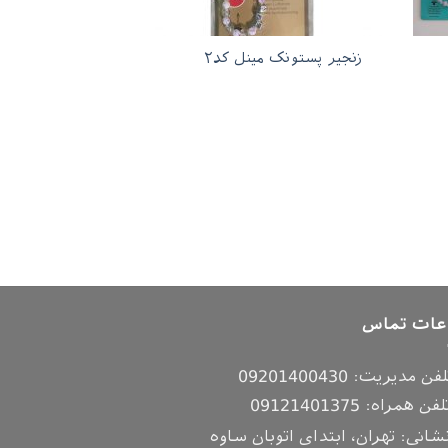
زنجیر پستونک مینل کد۲
عات تماس
لفن مدیریت:
09201400430
لفن همراه:
09121401375
شانی: تهران، ابتدای اتوبان ساوه