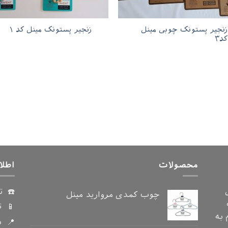
زنجیر پستونک چوبی مینل
زنجیر پستونک مینل کد ۱
کد۳
محصولات
اطلا
☎️ ت
چوب کمدی مروارید مینل
📱 ت
دام به
📍 ن