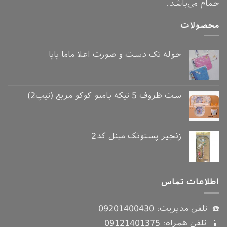
حمام می‌باشد.
محصولات
حوله تک دست و صورت اعلا ماما پاپا
ست ظروف 5 تیکه بامبو کوکو مربع (تیپ2)
زنجیر پستونک مینل کد2
اطلاعات تماس
☎️ تلفن مدیریت:
09201400430
📱 تلفن همراه:
09121401375