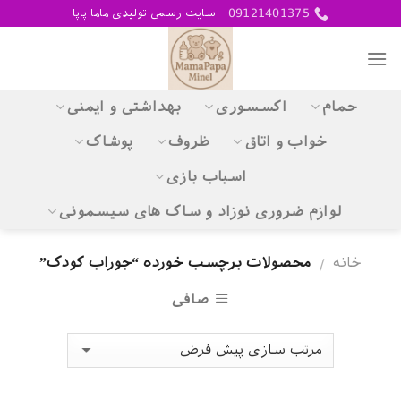
Skip
09121401375
سایت رسمی تولیدی ماما پاپا
to
content
حمام
اکسسوری
بهداشتی و ایمنی
خواب و اتاق
ظروف
پوشاک
اسباب بازی
لوازم ضروری نوزاد و ساک های سیسمونی
خانه
محصولات برچسب خورده “جوراب کودک”
/
صافی