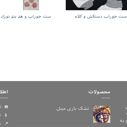
ست جوراب دستکش و کلاه
ست جوراب و هد بند نوزاد
محصولات
اطلا
☎️ ت
تشک بازی مینل
📱 ت
دام به
📍 ن