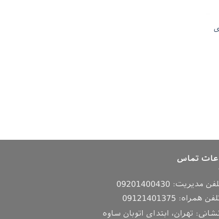
ی
عات تماس
لفن مدیریت:
09201400430
لفن همراه:
09121401375
شانی: تهران، ابتدای اتوبان ساوه