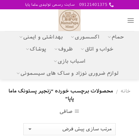
Skip
09121401375
سایت رسمی تولیدی ماما پاپا
to
content
حمام
اکسسوری
بهداشتی و ایمنی
خواب و اتاق
ظروف
پوشاک
اسباب بازی
لوازم ضروری نوزاد و ساک های سیسمونی
خانه
محصولات برچسب خورده “زنجیر پستونک ماما
/
پاپا”
صافی