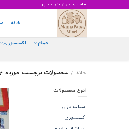
Skip
سایت رسمی تولیدی ماما پاپا
to
content
خانه
مح
حمام
اکسسوری
خانه
محصولات برچسب خورده “زیر ا
/
انوع محصولات
اسباب بازی
اکسسوری
بهداشتی و ایمنی