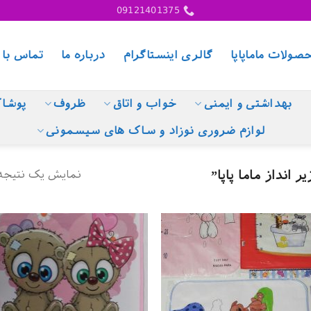
09121401375
صولات ماماپاپا
گالری اینستاگرام
درباره ما
تماس با 
بهداشتی و ایمنی
خواب و اتاق
ظروف
پوشا
لوازم ضروری نوزاد و ساک های سیسمونی
نمایش یک نتیجه
نداز ماما پاپا”