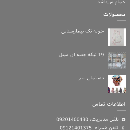
حمام می‌باشد.
محصولات
حوله تک بیمارستانی
19 تیکه جعبه ای مینل
دستمال سر
اطلاعات تماس
☎️ تلفن مدیریت:
09201400430
📱 تلفن همراه:
09121401375