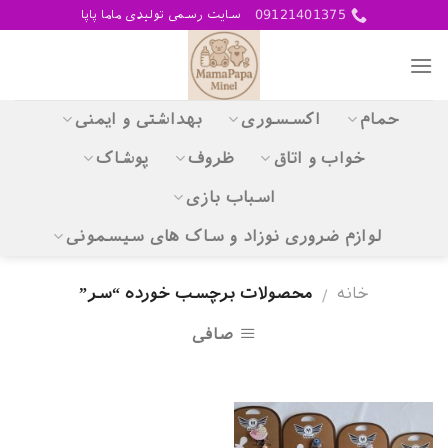
Skip
09121401375
سایت رسمی تولیدی ماما پاپا
to
content
حمام
اکسسوری
بهداشتی و ایمنی
خواب و اتاق
ظروف
پوشاک
اسباب بازی
لوازم ضروری نوزاد و ساک های سیسمونی
خانه
محصولات برچسب خورده “سر”
/
صافی