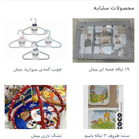
محصولات مشابه
۱۹ تیکه جعبه ای مینل
چوب کمدی مروارید مینل
ست ظروف ۳ تیکه بامبو
تشک بازی مینل