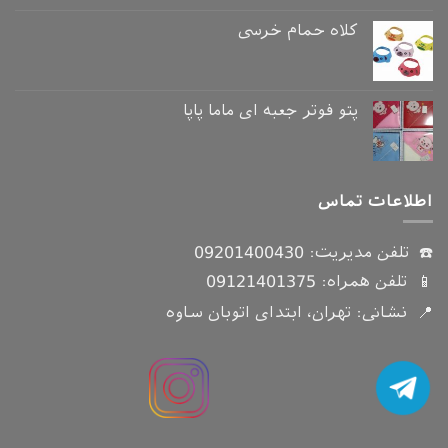
کلاه حمام خرسی
پتو فوتر جعبه ای ماما پاپا
اطلاعات تماس
☎️ تلفن مدیریت:
09201400430
📱 تلفن همراه:
09121401375
📍 نشانی: تهران، ابتدای اتوبان ساوه