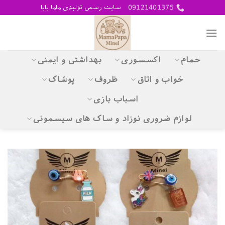
Skip
09121401375
سایت رسمی تولیدی ماما پاپا
to
content
حمام
اکسسوری
بهداشتی و ایمنی
خواب و اتاق
ظروف
پوشاک
اسباب بازی
لوازم ضروری نوزاد و ساک های سیسمونی