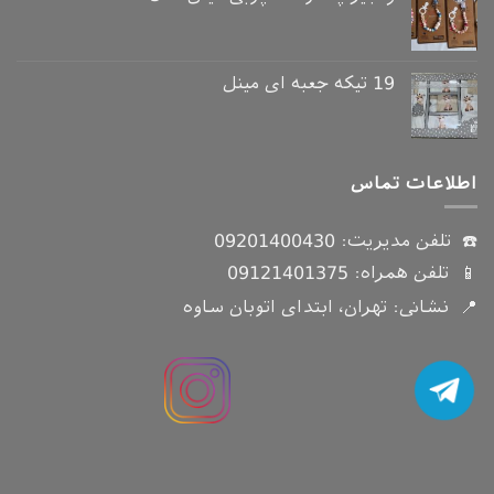
19 تیکه جعبه ای مینل
اطلاعات تماس
☎️ تلفن مدیریت:
09201400430
📱 تلفن همراه:
09121401375
📍 نشانی: تهران، ابتدای اتوبان ساوه