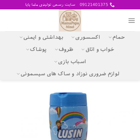
Skip
09121401375
سایت رسمی تولیدی ماما پاپا
to
content
حمام
اکسسوری
بهداشتی و ایمنی
خواب و اتاق
ظروف
پوشاک
اسباب بازی
لوازم ضروری نوزاد و ساک های سیسمونی