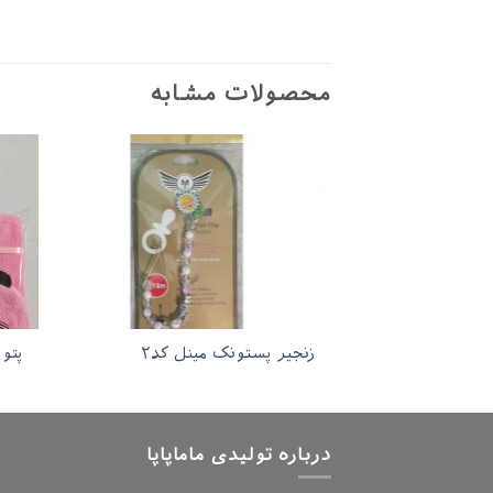
محصولات مشابه
زنجیر پستونک مینل کد۲
پتو
درباره تولیدی ماماپاپا