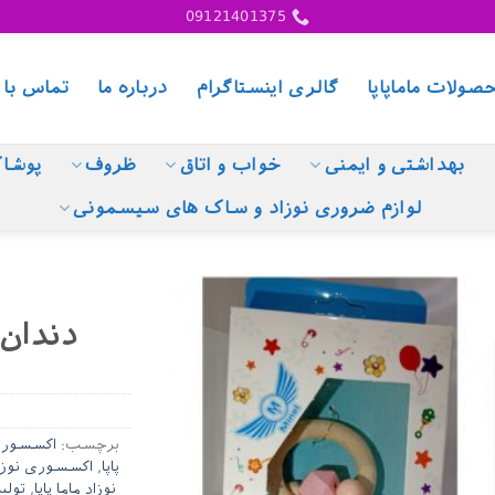
09121401375
صولات ماماپاپا
گالری اینستاگرام
درباره ما
تماس با 
بهداشتی و ایمنی
خواب و اتاق
ظروف
پوشا
لوازم ضروری نوزاد و ساک های سیسمونی
دندان
برچسب:
اکسسوری
پاپا
,
اکسسوری نوزا
نوزاد ماما پاپا
,
تولید