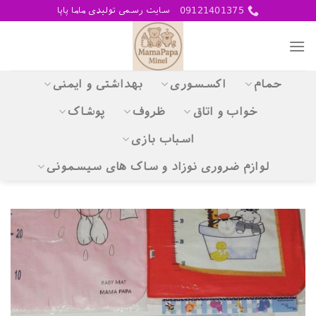
Skip
09121401375
سایت رسمی تولیدی ماما پاپا
to
content
حمام
اکسسوری
بهداشتی و ایمنی
خواب و اتاق
ظروف
پوشاک
اسباب بازی
لوازم ضروری نوزاد و ساک های سیسمونی