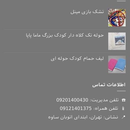
تشک بازی مینل
حوله تک کلاه دار کودک بزرگ ماما پاپا
لیف حمام کودک حوله ای
اطلاعات تماس
☎️ تلفن مدیریت:
09201400430
📱 تلفن همراه:
09121401375
📍 نشانی: تهران، ابتدای اتوبان ساوه