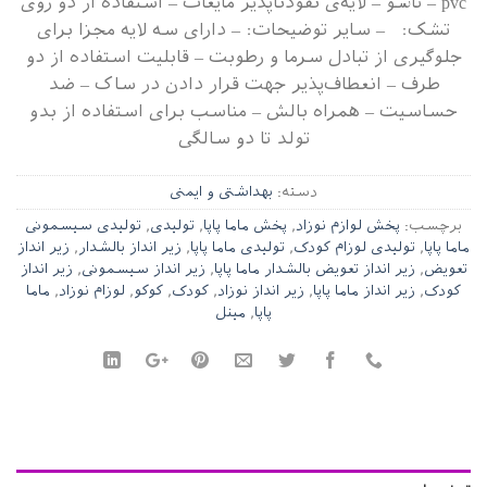
pvc – تاشو – لایه‌ی نفوذناپذیر مایعات – استفاده از دو روی
تشک: – سایر توضیحات: – دارای سه لایه مجزا برای
جلوگیری از تبادل سرما و رطوبت – قابلیت استفاده از دو
طرف – انعطاف‌پذیر جهت قرار دادن در ساک – ضد
حساسیت – همراه بالش – مناسب برای استفاده از بدو
تولد تا دو سالگی
دسته:
بهداشتی و ایمنی
برچسب:
پخش لوازم نوزاد
,
پخش ماما پاپا
,
تولیدی
,
تولیدی سیسمونی
ماما پاپا
,
تولیدی لوزام کودک
,
تولیدی ماما پاپا
,
زیر انداز بالشدار
,
زیر انداز
تعویض
,
زیر انداز تعویض بالشدار ماما پاپا
,
زیر انداز سیسمونی
,
زیر انداز
کودک
,
زیر انداز ماما پاپا
,
زیر انداز نوزاد
,
کودک
,
کوکو
,
لوزام نوزاد
,
ماما
پاپا
,
مینل