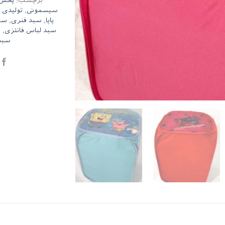
برچسب:
پخش ل
سیسمونی
,
تولیدی ل
پاپا
,
سبد فنری
,
سبد
سبد لباس فانتزی
,
س
سبد