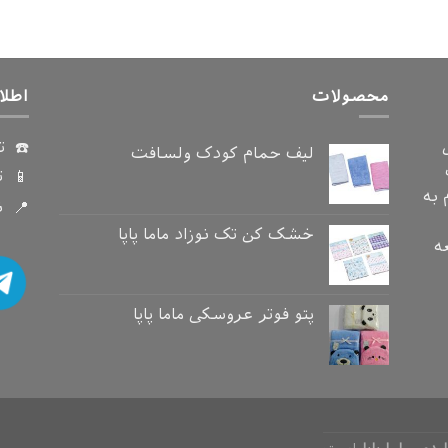
محصولات
اطلا
☎️ ت
لیف حمام کودک ولسافت
📱 ت
دام به
📍 ن
خشک کن تک نوزاد ماما پاپا
ه
پتو فوتر عروسکی ماما پاپا