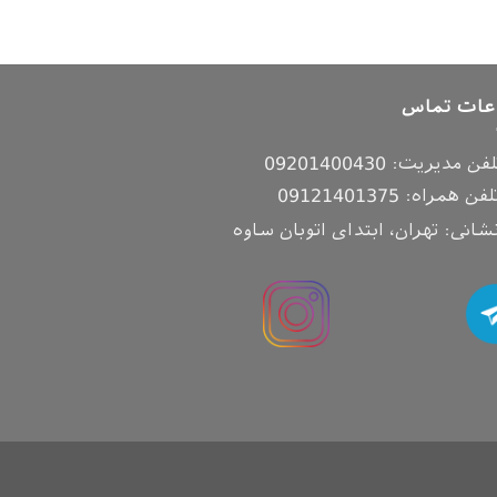
عات تماس
لفن مدیریت:
09201400430
لفن همراه:
09121401375
شانی: تهران، ابتدای اتوبان ساوه