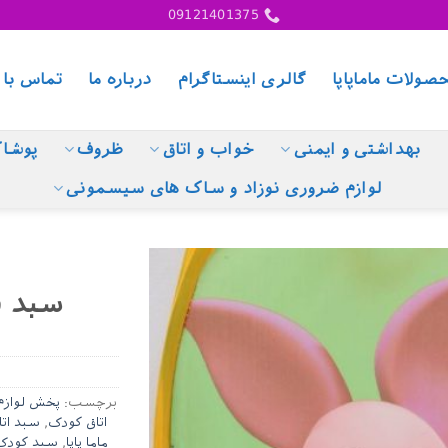
09121401375
صولات ماماپاپا
گالری اینستاگرام
درباره ما
تماس با 
بهداشتی و ایمنی
خواب و اتاق
ظروف
پوشا
لوازم ضروری نوزاد و ساک های سیسمونی
سبد ف
برچسب:
پخش لوازم 
اتاق کودک
,
سبد اتا
ماما پاپا
,
سبد کودک م