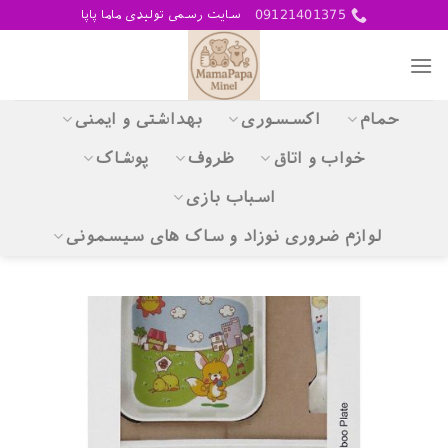
Skip
09121401375
سایت رسمی تولیدی ماما پاپا
to
content
حمام
اکسسوری
بهداشتی و ایمنی
خواب و اتاق
ظروف
پوشاک
اسباب بازی
لوازم ضروری نوزاد و ساک های سیسمونی