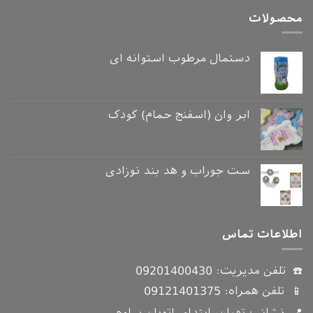
محصولات
دستمال مرطوب استوانه ای
ابر وان (اسفنج حمام) کودک
ست جوراب و هد بند نوزادی
اطلاعات تماس
☎️ تلفن مدیریت:
09201400430
📱 تلفن همراه:
09121401375
📍 نشانی: تهران، ابتدای اتوبان ساوه