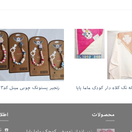
ه تک کلاه دار کودک ماما پاپا
زنجیر پستونک چوبی مینل کد۳
محصولات
اطلا
☎️ ت
زیر انداز تعویض کوچک ماما پاپا