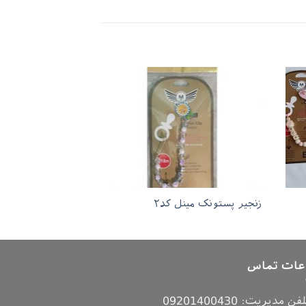
زنجیر پستونک مینل کد۲
عات تماس
لفن مدیریت:
09201400430