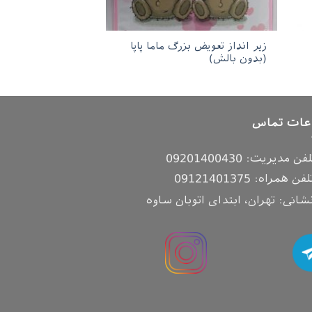
زیر انداز تعویض بزرگ ماما پاپا
(بدون بالش)
عات تماس
لفن مدیریت:
09201400430
لفن همراه:
09121401375
شانی: تهران، ابتدای اتوبان ساوه