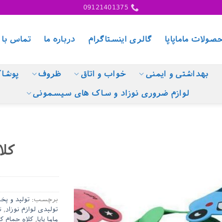
09121401375
صولات ماماپاپا
گالری اینستاگرام
درباره ما
تماس با 
بهداشتی و ایمنی
خواب و اتاق
ظروف
پوشا
لوازم ضروری نوزاد و ساک های سیسمونی
کلا
برچسب:
تولید و پخ
تولیدی لوازم نوزاد
,
ت
ماما پاپا
,
کلاه حمام 