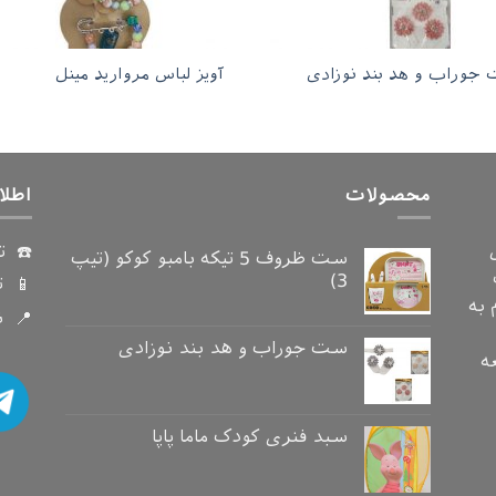
جوراب و هد بند نوزادی
آویز لباس مروارید مینل
محصولات
اطلا
☎️ ت
ست ظروف 5 تیکه بامبو کوکو (تیپ
3)
📱 ت
دام به
📍 ن
ست جوراب و هد بند نوزادی
ه
سبد فنری کودک ماما پاپا